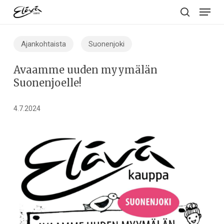
Menu
Skip
to
search
main
Ajankohtaista
Suonenjoki
content
Avaamme uuden myymälän
Suonenjoelle!
4.7.2024