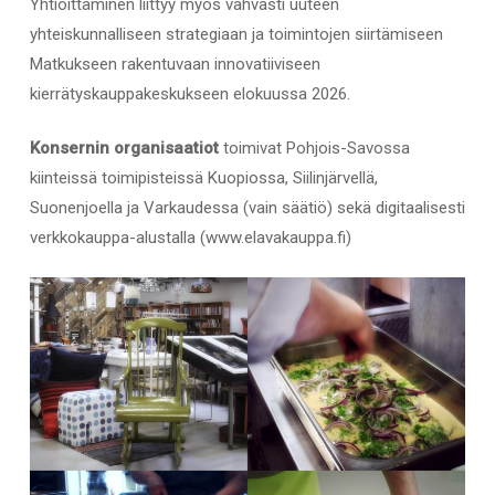
Yhtiöittäminen liittyy myös vahvasti uuteen
yhteiskunnalliseen strategiaan ja toimintojen siirtämiseen
Matkukseen rakentuvaan innovatiiviseen
kierrätyskauppakeskukseen elokuussa 2026.
Konsernin organisaatiot
toimivat Pohjois-Savossa
kiinteissä toimipisteissä Kuopiossa, Siilinjärvellä,
Suonenjoella ja Varkaudessa (vain säätiö) sekä digitaalisesti
verkkokauppa-alustalla (www.elavakauppa.fi)