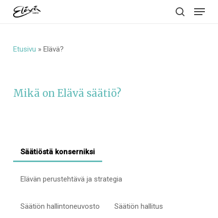
Menu
Skip
to
search
main
content
Etusivu
»
Elävä?
Mikä
on
Elävä
säätiö?
Säätiöstä konserniksi
Elävän perustehtävä ja strategia
Säätiön hallintoneuvosto
Säätiön hallitus