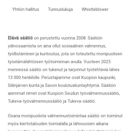
Yhtiön hallitus
Tunnuslukuja
Whistleblower
Elävä säätiö
on perustettu vuonna 2008. Säätiön
ydinosaamista on aina ollut sosiaalinen valmennus,
työllistäminen ja kuntoutus, jota on toteutettu monipuolisen
työelämälähtöisen työtoiminnan avulla. Vuoteen 2025
mennessä säätiö on tukenut ja tarjonnut työtehtäviä lähes
13 000 henkilölle. Perustajiamme ovat Kuopion kaupunki,
Siilinjärven kunta ja Savon koulutuskuntayhtymä. Säätiön
aiemmat nimet ovat Kuopion Seudun työvalmennussäätiö,
Tukeva-työvalmennussäätiö ja Tukeva-säätiö.
Osana monipuolista valmennustoimintaa säätiö on toiminut
myös kiertotalouden toimialalla ja lähivuosien aikana