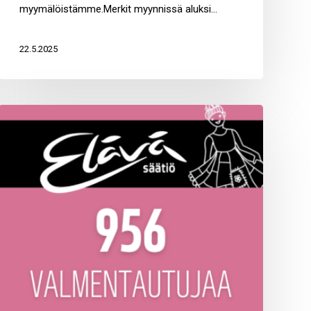
myymälöistämme.Merkit myynnissä aluksi…
22.5.2025
Millaisen
jäljen
jätät?
Elävä
säätiön
valmentautujaluvut
2024