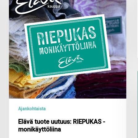
uutuus:
RIEPUKAS
-
monikäyttöliina
Ajankohtaista
Elävä tuote uutuus: RIEPUKAS -
monikäyttöliina