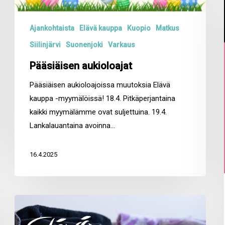
Ajankohtaista
Elävä kauppa
Kuopio
Matkus
Siilinjärvi
Suonenjoki
Varkaus
Pääsiäisen aukioloajat
Pääsiäisen aukioloajoissa muutoksia Elävä
kauppa -myymälöissä! 18.4. Pitkäperjantaina
kaikki myymälämme ovat suljettuina. 19.4.
Lankalauantaina avoinna…
16.4.2025
Elävä
tuote