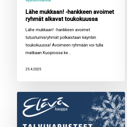
Ajankohtaista
Lähe mukkaan! -hankkeen avoimet
ryhmät alkavat toukokuussa
Lähe mukkaan! -hankkeen avoimet
tutustumisryhmät polkaistaan käyntiin
toukokuussa! Avoimeen ryhmään voi tulla
matkaan Kuopiossa ke…
25.4.2025
Talvivarusteet
-50%
maanantai
10.3.2025
alkaen