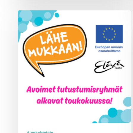
Lähe
mukkaan!
-
hankkeen
avoimet
ryhmät
alkavat
toukokuussa