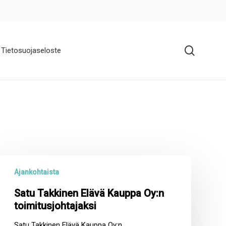
search
Tietosuojaseloste
Satu
Ajankohtaista
Takkinen
Elävä
Satu Takkinen Elävä Kauppa Oy:n
Kauppa
toimitusjohtajaksi
Oy:n
Satu Takkinen Elävä Kauppa Oy:n