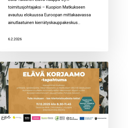
toimitusjohtajaksi
toimitusjohtajaksi – Kuopion Matkukseen
avautuu elokuussa Euroopan mittakaavassa
ainutlaatuinen kierrätyskauppakeskus…
6.2.2026
Elävä
korjaamo
-
tapahtuma
11.12.2025
klo
8.30-
11.45
Kuopiossa