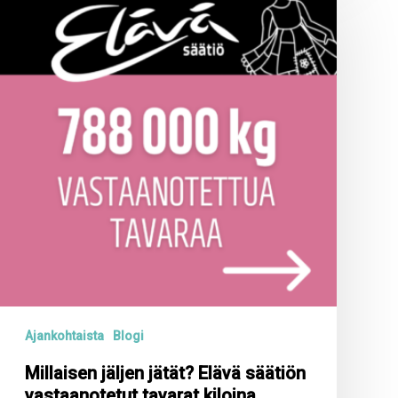
jäljen
jätät?
Elävä
säätiön
vastaanotetut
tavarat
kiloina
Ajankohtaista
Blogi
Millaisen jäljen jätät? Elävä säätiön
vastaanotetut tavarat kiloina