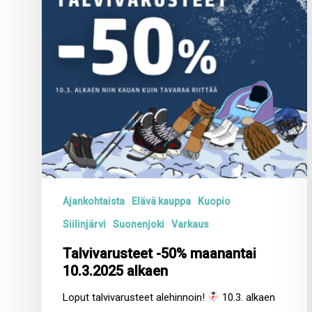
Ajankohtaista
Elävä kauppa
Kuopio
Siilinjärvi
Suonenjoki
Varkaus
Talvivarusteet -50% maanantai
10.3.2025 alkaen
Loput talvivarusteet alehinnoin!
10.3. alkaen