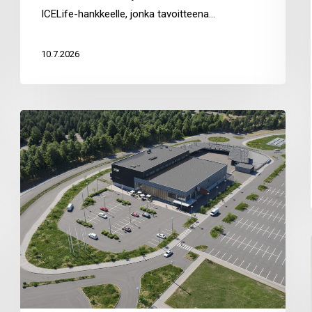
ICELife-hankkeelle, jonka tavoitteena…
10.7.2026
Kumppanuusinfo
Matkus