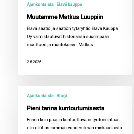
Ajankohtaista
Elävä kauppa
Muutamme Matkus Luuppiin
Elävä säätiö ja säätiön tytäryhtiö Elävä Kauppa
Oy valmistautuvat historiansa suurimpaan
muuttoon ja muutokseen. Matkus…
2.8.2026
Pieni
Ajankohtaista
Blogi
tarina
kuntoutumisesta
Pieni tarina kuntoutumisesta
Ennen kuin pääsin kuntouttavaan työtoimintaan,
olin ollut useamman vuoden ilman minkäänlaista