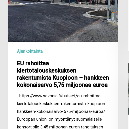
–
hankkeen
kokonaisarvo
5,75
miljoonaa
euroa
Ajankohtaista
EU rahoittaa
kiertotalouskeskuksen
rakentumista Kuopioon – hankkeen
kokonaisarvo 5,75 miljoonaa euroa
https://www.savonia.fi/uutiset/eu-rahoittaa-
kiertotalouskeskuksen-rakentumista-kuopioon-
hankkeen-kokonaisarvo-575-miljoonaa-euroa/
Euroopan unioni on myöntänyt suomalaiselle
konsortiolle 3,45 miljoonan euron rahoituksen