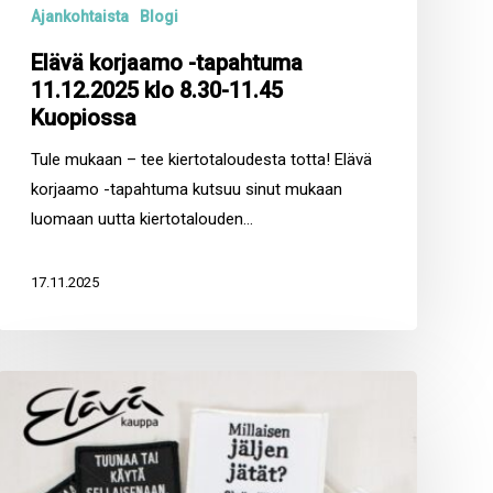
Ajankohtaista
Blogi
Elävä korjaamo -tapahtuma
11.12.2025 klo 8.30-11.45
Kuopiossa
Tule mukaan – tee kiertotaloudesta totta! Elävä
korjaamo -tapahtuma kutsuu sinut mukaan
luomaan uutta kiertotalouden…
17.11.2025
Tue
meitä
ostamalla
kangasmerkki!