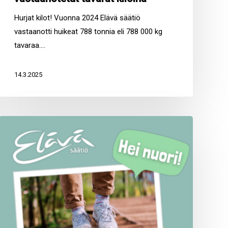
Hurjat kilot! Vuonna 2024 Elävä säätiö
vastaanotti huikeat 788 tonnia eli 788 000 kg
tavaraa.…
14.3.2025
Kesätyöhaku
Elävä
säätiölle
on
avattu!