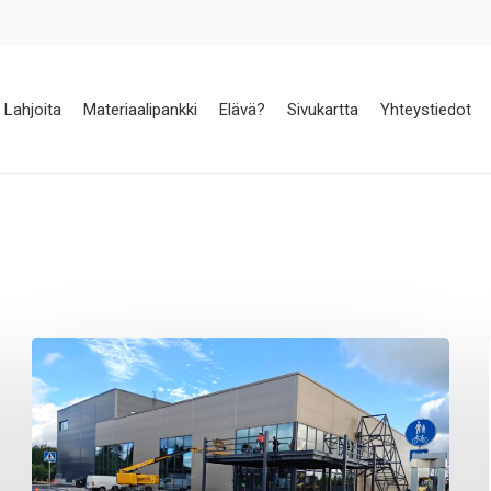
Lahjoita
Materiaalipankki
Elävä?
Sivukartta
Yhteystiedot
EU
rahoittaa
kiertotalouskeskuksen
rakentumista
Kuopioon