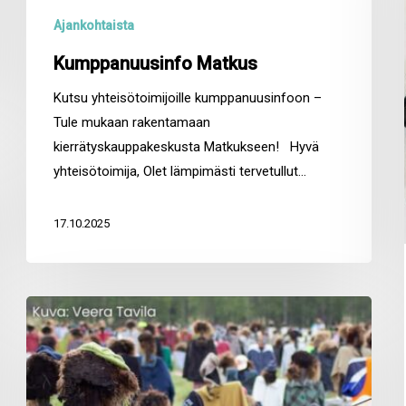
Ajankohtaista
Kumppanuusinfo Matkus
Kutsu yhteisötoimijoille kumppanuusinfoon –
Tule mukaan rakentamaan
kierrätyskauppakeskusta Matkukseen! Hyvä
yhteisötoimija, Olet lämpimästi tervetullut…
17.10.2025