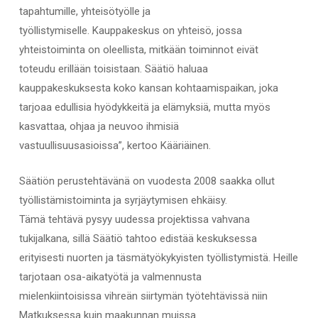
tapahtumille, yhteisötyölle ja
työllistymiselle. Kauppakeskus on yhteisö, jossa
yhteistoiminta on oleellista, mitkään toiminnot eivät
toteudu erillään toisistaan. Säätiö haluaa
kauppakeskuksesta koko kansan kohtaamispaikan, joka
tarjoaa edullisia hyödykkeitä ja elämyksiä, mutta myös
kasvattaa, ohjaa ja neuvoo ihmisiä
vastuullisuusasioissa”, kertoo Kääriäinen.
Säätiön perustehtävänä on vuodesta 2008 saakka ollut
työllistämistoiminta ja syrjäytymisen ehkäisy.
Tämä tehtävä pysyy uudessa projektissa vahvana
tukijalkana, sillä Säätiö tahtoo edistää keskuksessa
erityisesti nuorten ja täsmätyökykyisten työllistymistä. Heille
tarjotaan osa-aikatyötä ja valmennusta
mielenkiintoisissa vihreän siirtymän työtehtävissä niin
Matkuksessa kuin maakunnan muissa