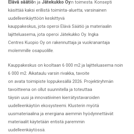
Elävä säätiö
n ja
Jätekukko Oy
:n toimesta. Konsepti
käsittää kaksi erillistä toiminta-aluetta; varsinainen
uudelleenkäyttöön keskittyvä
kauppakeskus, jota operoi Elävä Säätiö ja materiaalin
lajitteluasema, jota operoi Jätekukko Oy. Ingka
Centres Kuopio Oy on rakennuttaja ja vuokranantaja
molemmille osapuolille.
Kauppakeskus on kooltaan 6 000 m2 ja lajitteluasema noin
6 000 m2. Aikataulu varsin rivakka, tavoite
on avata toimipiste loppukesällä 2026. Projektiryhmän
tavoitteena on ollut suunnitella ja toteuttaa
täysin uusi ja innovatiivinen kierrätystavaroiden
uudelleenkäytön ekosysteemi. Klusterin myötä
uusmateriaalina ja energiana aiemmin hyödynnettävät
materiaalit käytetään entistä paremmin
uudelleenkäytössä.