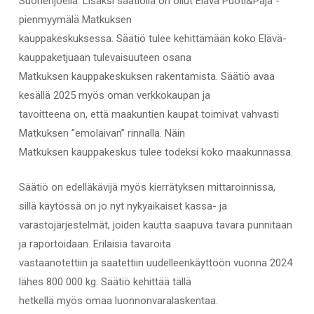
Suonenjoella. Lisäksi säätiöllä on ollut Elävä Puoti&Paja -
pienmyymälä Matkuksen
kauppakeskuksessa. Säätiö tulee kehittämään koko Elävä-
kauppaketjuaan tulevaisuuteen osana
Matkuksen kauppakeskuksen rakentamista. Säätiö avaa
kesällä 2025 myös oman verkkokaupan ja
tavoitteena on, että maakuntien kaupat toimivat vahvasti
Matkuksen ”emolaivan” rinnalla. Näin
Matkuksen kauppakeskus tulee todeksi koko maakunnassa.
Säätiö on edelläkävijä myös kierrätyksen mittaroinnissa,
sillä käytössä on jo nyt nykyaikaiset kassa- ja
varastojärjestelmät, joiden kautta saapuva tavara punnitaan
ja raportoidaan. Erilaisia tavaroita
vastaanotettiin ja saatettiin uudelleenkäyttöön vuonna 2024
lähes 800 000 kg. Säätiö kehittää tällä
hetkellä myös omaa luonnonvaralaskentaa.