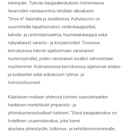
eteenpäin. Tulevan kauppakeskuksen toiminnassa
tavaroiden vastaanottoa tehdään ulkoalueen
”Drive in”-kaistalla ja sisätiloissa. Katutasoon on
suunnitteilla tapahtumatori, verkkokauppatilat,
kahvila- ja ravintolamaailma, huonekalukauppa sekä
nykyaikaiset varasto- ja korjaamotilat. Toisessa
kerroksessa tulevat sijaitsemaan varsinaiset
tuotemyymälät, joiden varsinaiset sisällöt vahvistetaan
myöhemmin. Kolmannessa kerroksessa sijaitsevat ateljee-
ja luokkatilat sekä erikokoiset ryhmä- ja
toimistohuoneet.
Kääriäisen mukaan yhdessä toimien saavutetaankin
hankkeen merkittävät ympäristö- ja
yhteiskuntavastuulliset tulokset. ”Elävä kauppakeskus on
todellinen osaamiskeskus, joka toimii
alustana yhteistyölle, tutkimus- ja kehittämistoiminnalle,