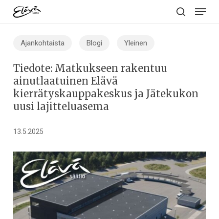
Menu
Skip
to
search
main
Ajankohtaista
Blogi
Yleinen
content
Tiedote: Matkukseen rakentuu
ainutlaatuinen Elävä
kierrätyskauppakeskus ja Jätekukon
uusi lajitteluasema
13.5.2025