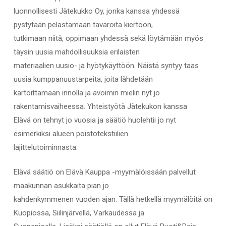
luonnollisesti Jätekukko Oy, jonka kanssa yhdessä
pystytään pelastamaan tavaroita kiertoon,
tutkimaan niitä, oppimaan yhdessä sekä löytämään myös
täysin uusia mahdollisuuksia erilaisten
materiaalien uusio- ja hyötykäyttöön. Näistä syntyy taas
uusia kumppanuustarpeita, joita lähdetään
kartoittamaan innolla ja avoimin mielin nyt jo
rakentamisvaiheessa. Yhteistyötä Jätekukon kanssa
Elävä on tehnyt jo vuosia ja säätiö huolehtii jo nyt
esimerkiksi alueen poistotekstiilien
lajittelutoiminnasta.
Elävä säätiö on Elävä Kauppa -myymälöissään palvellut
maakunnan asukkaita pian jo
kahdenkymmenen vuoden ajan. Tällä hetkellä myymälöitä on
Kuopiossa, Siilinjärvellä, Varkaudessa ja