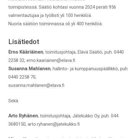
toimipisteissä. Säätiö kohtasi vuonna 2024 peräti 956
valmentautujaa ja työllisti yli 100 henkilöä.
Nuoria säätiön toiminnassa oli yli 400 henkilöä.
Lisätiedot
Erno Kääriäinen
, toimitusjohtaja, Elävä Säätiö, puh. 0440
2258 32, erno.kaariainen@elava.fi
Susanna Mahlanen
, hallinto- ja kumppanuuspäällikkö, puh.
0440 2258 70,
susanna.mahlanen@elava.fi
Sekä
Arto Ryhänen
, toimitusjohtaja, Jätekukko Oy, puh. 044
3680150, arto.ryhanen@jatekukko.fi