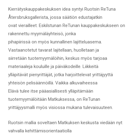
Kierrätyskauppakeskuksen idea syntyi Ruotsin ReTuna
Återsbruksgallerista, jossa säätiön edustajatkin
ovat vierailleet. Eskilstunan ReTunan kauppakeskukseen on
rakennettu myymäläyhteisö, jonka
pihapiirissä on myös kunnallinen lajitteluasema.
Vastaanotetut tavarat lajitellaan, huolletaan ja
siirretään tuotemyymälöihin, keskus myös tarjoaa
materiaaleja kouluille ja päiväkodeille. Liikkeitä
ylläpitävät pienyrittäjät, jotka harjoittelevat yrittäjyyttä
yhteisön pelisäännöillä. Vaikka alkuvaiheessa
Elävä tulee itse pääasiallisesti ylläpitämään
tuotemyymälöitään Matkuksessa, on ReTunan
yrittäjyysmalli myös visiossa mukana tulevaisuuteen.
Ruotsin mallia soveltaen Matkuksen keskusta viedään nyt
vahvalla kehittämisorientaatiolla