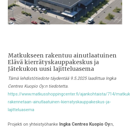
Matkukseen rakentuu ainutlaatuinen
Elävä kierrätyskauppakeskus ja
Jätekukon uusi lajitteluasema
Tämä lehdistötiedote täydentää 9.5.2025 laadittua Ingka
Centres Kuopio Oy:n tiedotetta.
https://www.matkusshoppingcenter.fi/ajankohtaista/714/matku
rakennetaan-ainutlaatuinen-kierratyskauppakeskus-ja-
lajitteluasema
Projekti on yhteistyöhanke
Ingka Centres Kuopio Oy
:n,