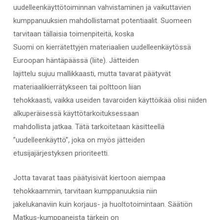
uudelleenkäyttötoiminnan vahvistaminen ja vaikuttavien
kumppanuuksien mahdollistamat potentiaalit. Suomeen
tarvitaan tällaisia toimenpiteitä, koska
Suomi on kierrätettyjen materiaalien uudelleenkäytössä
Euroopan häntäpäässä (liite). Jätteiden
lajittelu sujuu mallikkaasti, mutta tavarat päätyvät
materiaalikierrätykseen tai polttoon liian
tehokkaasti, vaikka useiden tavaroiden käyttöikää olisi niiden
alkuperäisessä käyttötarkoituksessaan
mahdollista jatkaa. Tätä tarkoitetaan käsitteellä
”uudelleenkäyttö”, joka on myös jätteiden
etusijajärjestyksen prioriteetti.
Jotta tavarat taas päätyisivät kiertoon aiempaa
tehokkaammin, tarvitaan kumppanuuksia niin
jakelukanaviin kuin korjaus- ja huoltotoimintaan. Säätiön
Matkus-kumppaneista tärkein on