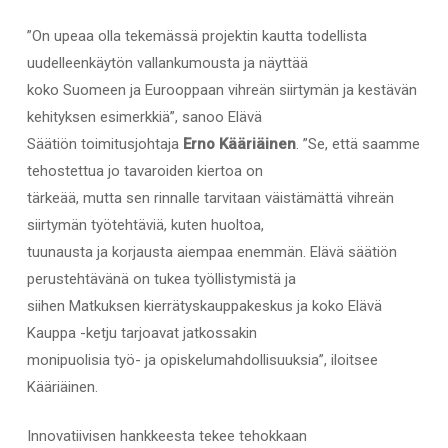
”On upeaa olla tekemässä projektin kautta todellista
uudelleenkäytön vallankumousta ja näyttää
koko Suomeen ja Eurooppaan vihreän siirtymän ja kestävän
kehityksen esimerkkiä”, sanoo Elävä
Säätiön toimitusjohtaja
Erno Kääriäinen
. ”Se, että saamme
tehostettua jo tavaroiden kiertoa on
tärkeää, mutta sen rinnalle tarvitaan väistämättä vihreän
siirtymän työtehtäviä, kuten huoltoa,
tuunausta ja korjausta aiempaa enemmän. Elävä säätiön
perustehtävänä on tukea työllistymistä ja
siihen Matkuksen kierrätyskauppakeskus ja koko Elävä
Kauppa -ketju tarjoavat jatkossakin
monipuolisia työ- ja opiskelumahdollisuuksia”, iloitsee
Kääriäinen.
Innovatiivisen hankkeesta tekee tehokkaan