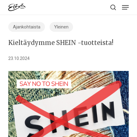
Menu
Skip
to
search
main
Ajankohtaista
Yleinen
content
Kieltäydymme SHEIN -tuotteista!
23.10.2024