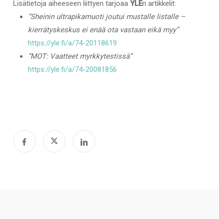
Lisätietoja aiheeseen liittyen tarjoaa
YLE
n artikkelit:
”Sheinin ultrapikamuoti joutui mustalle listalle –
kierrätyskeskus ei enää ota vastaan eikä myy”
https://yle.fi/a/74-20118619
”MOT: Vaatteet myrkkytestissä”
https://yle.fi/a/74-20081856