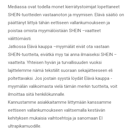
Mediassa ovat todella monet kierrätystoimijat lopettaneet
SHEIN-tuotteiden vastaanoton ja myymisen. Elävä säätiö on
päättänyt liittyä tähän eettiseen vallankumoukseen ja
poistaa omista myymälöistään SHEIN –vaatteet
välittömästi.
Jatkossa Elävä kauppa –myymälät eivät ota vastaan
SHEIN-tuotteita, eivätkä myy tai anna ilmaiseksi SHEIN –
vaatteita. Yhteisen hyvän ja turvallisuuden vuoksi
lajittelemme nämä tekstiilit suoraan sekajätteeseen eli
poltettavaksi. Jos jostain syystä löydät Elävä kauppa -
myymälän valikoimasta vielä tämän merkin tuotteita, voit
ilmoittaa siitä henkilökunnalle.
Kannustamme asiakkaitamme liittymään kanssamme
eettiseen vallankumoukseen valitsemalla kestävän
kehityksen mukaisia vaihtoehtoja ja sanomaan EI
ultrapikamuodille.