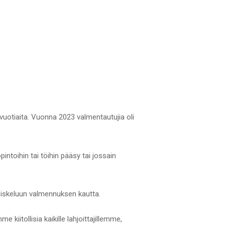
0-vuotiaita. Vuonna 2023 valmentautujia oli
pintoihin tai töihin pääsy tai jossain
piskeluun valmennuksen kautta.
iitollisia kaikille lahjoittajillemme,