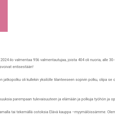
a 2024 ilo valmentaa 956 valmentautujaa, joista 404 oli nuoria, alle 3
asvoivat entisestään!
n jatkopolku oli kullekin yksilölle tilanteeseen sopivin polku, olipa se o
suuksia parempaan tulevaisuuteen ja elämään ja polkuja työhön ja o
tamalla tai tekemällä ostoksia Elävä kauppa –myymälöissämme. Olemme k