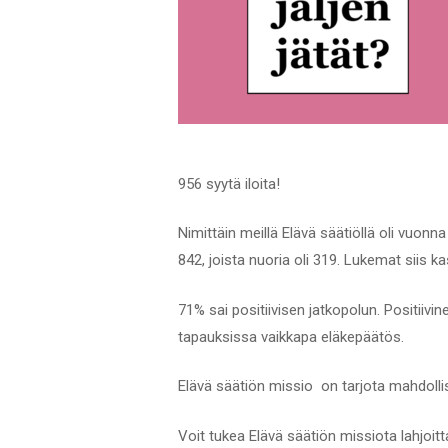
956 syytä iloita!
Nimittäin meillä Elävä säätiöllä oli vuonn
842, joista nuoria oli 319. Lukemat siis k
71% sai positiivisen jatkopolun. Positiivine
tapauksissa vaikkapa eläkepäätös.
Elävä säätiön missio on tarjota mahdolli
Voit tukea Elävä säätiön missiota lahjoit