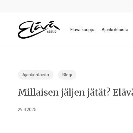
Skip
to
main
content
Elävä kauppa
Ajankohtaista
Ajankohtaista
Blogi
Millaisen jäljen jätät? El
29.4.2025