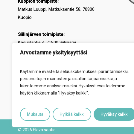
Kuopion toimipiste:
Matkus Luuppi, Matkuksentie 58, 70800
Kuopio
Siilinjärven toimipiste:
Kasurilantie 4, 71800 Siilinjärvi
Arvostamme yksityisyyttäsi
Varkauden toimipiste:
Nuorten paja,
Käärmeniementie 15B, 78200 Varkaus
Käytämme evästeitä selauskokemuksesi parantamiseksi,
personoitujen mainosten ja sisällön tarjoamiseksi ja
Suonenjoen toimipiste:
liikenteemme analysoimiseksi. Hyväksyt evästeidemme
Herralantie 1 A, 77600 Suonenjoki
käytön klikkaamalla ”Hyväksy kaikki”.
Mukauta
Hylkää kaikki
Hyväksy kaikki
© 2026 Elävä säätiö.