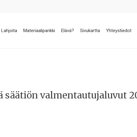
Lahjoita
Materiaalipankki
Elävä?
Sivukartta
Yhteystiedot
ävä säätiön valmentautujaluvut 