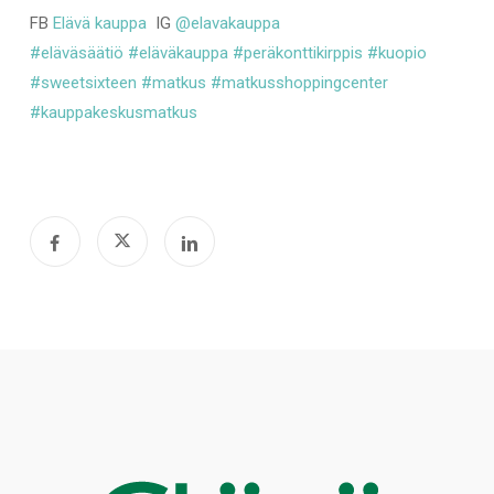
FB
Elävä kauppa
IG
@elavakauppa
#eläväsäätiö
#eläväkauppa
#peräkonttikirppis
#kuopio
#sweetsixteen
#matkus
#matkusshoppingcenter
#kauppakeskusmatkus