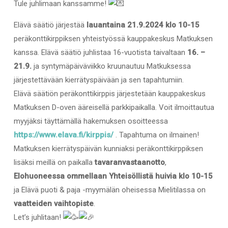
Tule juhlimaan kanssamme!
Elävä säätiö järjestää
lauantaina 21.9.2024 klo 10-15
peräkonttikirppiksen yhteistyössä kauppakeskus Matkuksen
kanssa. Elävä säätiö juhlistaa 16-vuotista taivaltaan
16. –
21.9.
ja syntymäpäiväviikko kruunautuu Matkuksessa
järjestettävään kierrätyspäivään ja sen tapahtumiin.
Elävä säätiön peräkonttikirppis järjestetään kauppakeskus
Matkuksen D-oven ääreisellä parkkipaikalla. Voit ilmoittautua
myyjäksi täyttämällä hakemuksen osoitteessa
https://www.elava.fi/kirppis/
. Tapahtuma on ilmainen!
Matkuksen kierrätyspäivän kunniaksi peräkonttikirppiksen
lisäksi meillä on paikalla
tavaranvastaanotto
,
Elohuoneessa ommellaan Yhteisöllistä huivia klo 10-15
ja Elävä puoti & paja -myymälän oheisessa Mielitilassa on
vaatteiden vaihtopiste
.
Let’s juhlitaan!