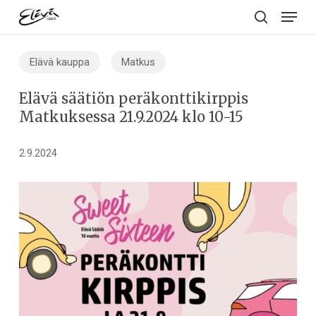
Menu
Skip
to
search
main
Elävä kauppa
Matkus
content
Elävä säätiön peräkonttikirppis
Matkuksessa 21.9.2024 klo 10-15
2.9.2024