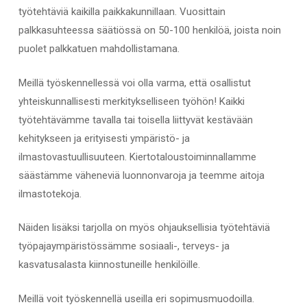
työtehtäviä kaikilla paikkakunnillaan. Vuosittain
palkkasuhteessa säätiössä on 50-100 henkilöä, joista noin
puolet palkkatuen mahdollistamana.
Meillä työskennellessä voi olla varma, että osallistut
yhteiskunnallisesti merkitykselliseen työhön! Kaikki
työtehtävämme tavalla tai toisella liittyvät kestävään
kehitykseen ja erityisesti ympäristö- ja
ilmastovastuullisuuteen. Kiertotaloustoiminnallamme
säästämme väheneviä luonnonvaroja ja teemme aitoja
ilmastotekoja.
Näiden lisäksi tarjolla on myös ohjauksellisia työtehtäviä
työpajaympäristössämme sosiaali-, terveys- ja
kasvatusalasta kiinnostuneille henkilöille.
Meillä voit työskennellä useilla eri sopimusmuodoilla.