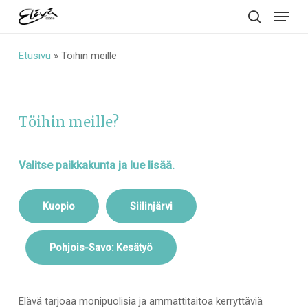
Menu
Skip
to
search
main
Etusivu
»
Töihin meille
content
Töihin meille?
Valitse paikkakunta ja lue lisää.
Kuopio
Siilinjärvi
Pohjois-Savo: Kesätyö
Elävä tarjoaa monipuolisia ja ammattitaitoa kerryttäviä