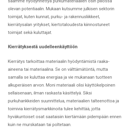
saamme hyödynnettyä purkumateriaalien osin piilossa
olevan potentiaalin. Mukaan kutsumme julkisen sektorin
toimijat, kuten kunnat, purku- ja rakennusliikkeet,
kierrätysalan yritykset, k
iertotaloudesta kiinnostuneet
toimijat sekä kuluttajat.
Kierrätyksestä uudelleenkäyttöön
Kierrätys tarkoittaa materiaalin hyödyntämistä raaka-
aineena tai materiaalina. Se on välttämätöntä, mutta
samalla se kuluttaa energiaa ja vie mukanaan tuotteen
alkuperäisen arvon. Moni materiaali olisi käyttökelpoinen
sellaisenaan, ilman raskasta käsittelyä. Siksi
purkuhankkeiden suunnittelua, materiaalien talteenottoa ja
toimivia kierrätysmarkkinoita tulee kehittää, jotta
hyväkuntoiset osat saataisiin kiertämään pidempään ennen
kuin ne murskataan tai poltetaan.