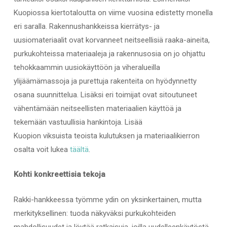
Kuopiossa kiertotaloutta on viime vuosina edistetty monella
eri saralla. Rakennushankkeissa kierrätys- ja
uusiomateriaalit ovat korvanneet neitseellisiä raaka-aineita,
purkukohteissa materiaaleja ja rakennusosia on jo ohjattu
tehokkaammin uusiokäyttöön ja viheralueilla
ylijäämämassoja ja purettuja rakenteita on hyödynnetty
osana suunnittelua. Lisäksi eri toimijat ovat sitoutuneet
vähentämään neitseellisten materiaalien käyttöä ja
tekemään vastuullisia hankintoja. Lisää
Kuopion viksuista teoista kulutuksen ja materiaalikierron
osalta voit lukea
täältä
.
Kohti konkreettisia tekoja
Rakki-han
kkeessa työmme ydin on yksin
kertainen, mutta
merkityksellinen: tuoda näkyväksi purkukohteiden
mahdollisuudet ja löytää ratkaisuja, joilla uudelleenkäytöstä