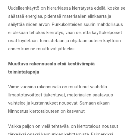
Uudelleenkäyttö on hierarkiassa kierrätystä edellä, koska se
säästää energiaa, pidentää materiaalien elinkaarta ja
säilyttää niiden arvon. Purkukohteiden suurin mahdollisuus
ei olekaan tehokas kierrätys, vaan se, että käyttökelpoiset
osat löydetään, tunnistetaan ja ohjataan uuteen käyttöön
ennen kuin ne muuttuvat jätteeksi.
Muuttuva rakennusala etsii kestävämpiä
toimintatapoja
Viime vuosina rakennusala on muuttunut vauhdilla.
Ilmastotavoitteet tiukentuvat, materiaalien saatavuus
vaihtelee ja kustannukset nousevat. Samaan aikaan
kiinnostus kiertotalouteen on kasvanut.
Vaikka paljon on vielä tehtävää, on kiertotalous noussut
tärkeäksi osaksi kaupunk
ien kehittämistä. Esimerkiksi