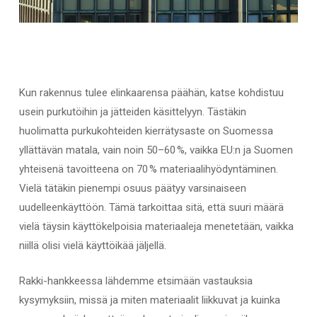
Kun rakennus tulee elinkaarensa päähän, katse kohdistuu
usein purkutöihin ja jätteiden käsi
ttelyyn. Tästäkin
huolimatta purkukohteiden kierrätysaste on Suomessa
yllättävän matala, vain noin 50–60
%, v
aikka E
U:n ja Suomen
yhteisenä tavoitteena on 70
% materiaalihyödyntäminen.
Vielä tätäkin pienempi osuus pä
ätyy varsinaiseen
uudelleenkäyttöön. Tämä tarkoittaa sitä, että suuri määrä
vielä täysin käyttökelpoisia materiaaleja menetetään, vaikka
niillä olisi vielä käyttöikää jäljellä.
Rakki-hankkeessa lähdemme etsimään vastauksia
kysymyksiin, missä ja miten materiaalit liikkuvat ja kuinka