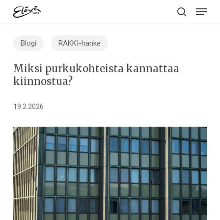
Menu
Skip
to
search
main
Blogi
RAKKI-hanke
content
Miksi purkukohteista kannattaa
kiinnostua?
19.2.2026