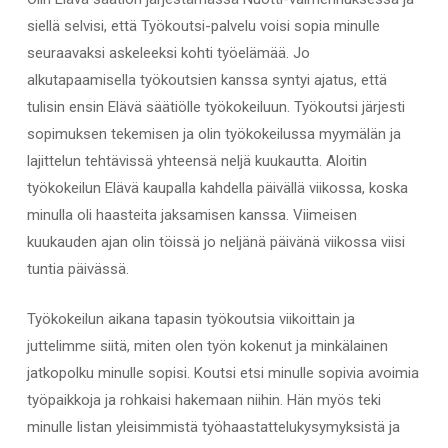
siellä selvisi, että Työkoutsi-palvelu voisi sopia minulle
seuraavaksi askeleeksi kohti työelämää. Jo
alkutapaamisella työkoutsien kanssa syntyi ajatus, että
tulisin ensin Elävä säätiölle työkokeiluun. Työkoutsi järjesti
sopimuksen tekemisen ja olin työkokeilussa myymälän ja
lajittelun tehtävissä yhteensä neljä kuukautta. Aloitin
työkokeilun Elävä kaupalla kahdella päivällä viikossa, koska
minulla oli haasteita jaksamisen kanssa. Viimeisen
kuukauden ajan olin töissä jo neljänä päivänä viikossa viisi
tuntia päivässä.
Työkokeilun aikana tapasin työkoutsia viikoittain ja
juttelimme siitä, miten olen työn kokenut ja minkälainen
jatkopolku minulle sopisi. Koutsi etsi minulle sopivia avoimia
työpaikkoja ja rohkaisi hakemaan niihin. Hän myös teki
minulle listan yleisimmistä työhaastattelukysymyksistä ja