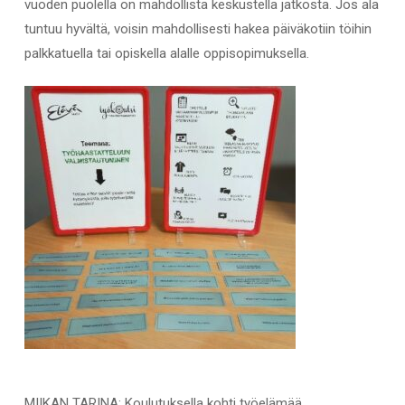
vuoden puolella on mahdollista keskustella jatkosta. Jos ala
tuntuu hyvältä, voisin mahdollisesti hakea päiväkotiin töihin
palkkatuella tai opiskella alalle oppisopimuksella.
MIIKAN TARINA: Koulutuksella kohti työelämää