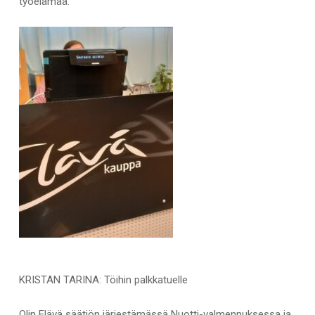
työelämää.
KRISTAN TARINA: Töihin palkkatuelle
Olin Elävä säätiön järjestämässä Nuotti-valmennuksessa ja