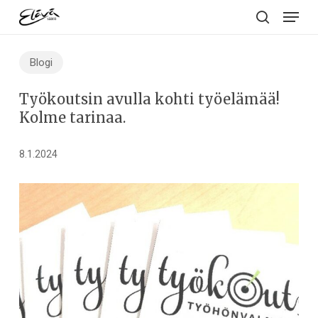
Menu
Skip
to
search
main
Blogi
content
Työkoutsin avulla kohti työelämää!
Kolme tarinaa.
8.1.2024