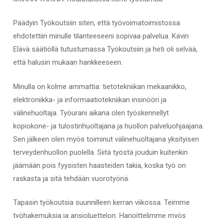
Päädyin Työkoutsiin siten, että työvoimatoimistossa
ehdotettiin minulle tilanteeseeni sopivaa palvelua. Kävin
Elävä säätiöllä tutustumassa Työkoutsiin ja heti oli selvää,
että halusin mukaan hankkeeseen.
Minulla on kolme ammattia: tietotekniikan mekaanikko,
elektroniikka- ja informaatiotekniikan insinööri ja
välinehuoltaja. Työurani aikana olen työskennellyt
kopiokone- ja tulostinhuoltajana ja huollon palveluohjaajana.
Sen jälkeen olen myös toiminut välinehuoltajana yksityisen
terveydenhuollon puolella. Siitä työstä jouduin kuitenkin
jäämään pois fyysisten haasteiden takia, koska työ on
raskasta ja sitä tehdään vuorotyönä.
Tapasin työkoutsia suunnilleen kerran viikossa. Teimme
työhakemuksia ja ansioluettelon. Harjoittelimme myös