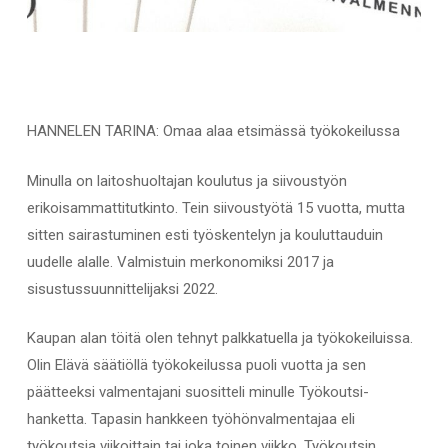
HANNELEN TARINA: Omaa alaa etsimässä työkokeilussa
Minulla on laitoshuoltajan koulutus ja siivoustyön
erikoisammattitutkinto. Tein siivoustyötä 15 vuotta, mutta
sitten sairastuminen esti työskentelyn ja kouluttauduin
uudelle alalle. Valmistuin merkonomiksi 2017 ja
sisustussuunnittelijaksi 2022.
Kaupan alan töitä olen tehnyt palkkatuella ja työkokeiluissa.
Olin Elävä säätiöllä työkokeilussa puoli vuotta ja sen
päätteeksi valmentajani suositteli minulle Työkoutsi-
hanketta. Tapasin hankkeen työhönvalmentajaa eli
työkoutsia viikoittain tai joka toinen viikko. Työkoutsin