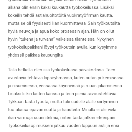
aikana olin ensin kaksi kuukautta työkokeilussa. Lisäksi
kokeilin tehdä astiahuoltotöitä vuokratyöfirman kautta,
mutta se oli fyysisesti liian kuormittavaa. Sain työkoutsilta
hyviä neuvoja ja apua koko prosessin ajan. Hän on ollut
hyvin ”tukena ja turvana” vaikeissa tilanteissa. Nykyinen
työkokeilupaikkani löytyi työkoutsin avulla, kun kysyimme
yhdessä paikkaa kaupungilta.
Tällä hetkellä olen siis työkokeilussa päiväkodissa. Teen
avustavia tehtäviä lapsiryhmässä, kuten autan pukemisessa
ja riisumisessa, vessassa käynneissä ja ruuan jakamisessa.
Lisäksi leikin lasten kanssa ja teen pieniä siivoustehtäviä.
Tykkään tästä työstä, mutta toki uudelle alalle siirtyminen
tuo alussa epävarmuutta ja haasteita. Minulla ei ole vielä
ihan varmoja suunnitelmia, miten tästä jatkan eteenpäin.
Työkokeilusopimukseni jatkuu vuoden loppuun asti ja ensi