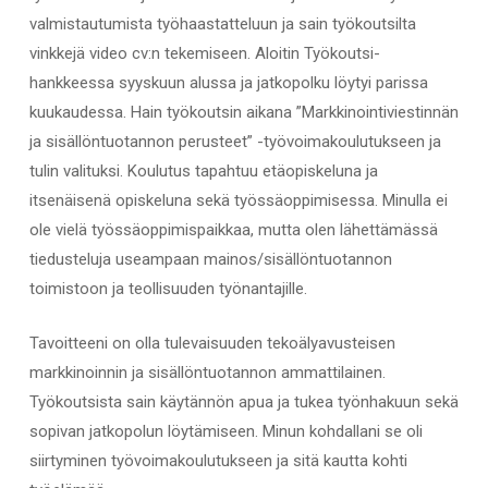
valmistautumista työhaastatteluun ja sain työkoutsilta
vinkkejä video cv:n tekemiseen. Aloitin Työkoutsi-
hankkeessa syyskuun alussa ja jatkopolku löytyi parissa
kuukaudessa. Hain työkoutsin aikana ”Markkinointiviestinnän
ja sisällöntuotannon perusteet” -työvoimakoulutukseen ja
tulin valituksi. Koulutus tapahtuu etäopiskeluna ja
itsenäisenä opiskeluna sekä työssäoppimisessa. Minulla ei
ole vielä työssäoppimispaikkaa, mutta olen lähettämässä
tiedusteluja useampaan mainos/sisällöntuotannon
toimistoon ja teollisuuden työnantajille.
Tavoitteeni on olla tulevaisuuden tekoälyavusteisen
markkinoinnin ja sisällöntuotannon ammattilainen.
Työkoutsista sain käytännön apua ja tukea työnhakuun sekä
sopivan jatkopolun löytämiseen. Minun kohdallani se oli
siirtyminen työvoimakoulutukseen ja sitä kautta kohti