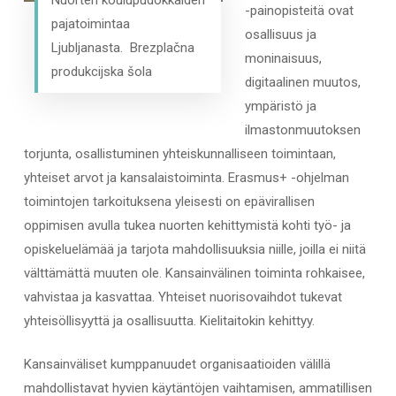
-painopisteitä ovat
pajatoimintaa
osallisuus ja
Ljubljanasta. Brezplačna
moninaisuus,
produkcijska šola
digitaalinen muutos,
ympäristö ja
ilmastonmuutoksen
torjunta, osallistuminen yhteiskunnalliseen toimintaan,
yhteiset arvot ja kansalaistoiminta. Erasmus+ -ohjelman
toimintojen tarkoituksena yleisesti on epävirallisen
oppimisen avulla tukea nuorten kehittymistä kohti työ- ja
opiskeluelämää ja tarjota mahdollisuuksia niille, joilla ei niitä
välttämättä muuten ole. Kansainvälinen toiminta rohkaisee,
vahvistaa ja kasvattaa. Yhteiset nuorisovaihdot tukevat
yhteisöllisyyttä ja osallisuutta. Kielitaitokin kehittyy.
Kansainväliset kumppanuudet organisaatioiden välillä
mahdollistavat hyvien käytäntöjen vaihtamisen, ammatillisen