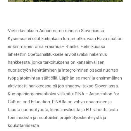
Vietin kesäkuun Adrianmeren rannalla Sloveniassa.
Kyseessä ei ollut kuitenkaan lomamatka, vaan Elävä säätiön
ensimmäinen oma Erasmus+ -hanke. Helmikuussa
lähetettiin Opetushallitukselle arvioitavaksi hakemus
hankkeesta, jonka tarkoituksena on kansainvälisen
nuorisotyön kehittäminen ja integroiminen osaksi nuorten
työpajatoimintaa säätiöllä. Läpihän se meni ja ensimmäinen
aktiviteetti hankkeessa oli job shadow- jakso Sloveniassa.
Kumppaniorganisaatioksi valikoitui PiNA – Association for
Culture and Education. PiNA:lla on vahva osaaminen ja
tausta nuorisotyöstä, kansainvälisistä ja EU-rahoitteisista
toiminnoista ja muutoinkin projektityöskentelystä ja
kouluttamisesta.