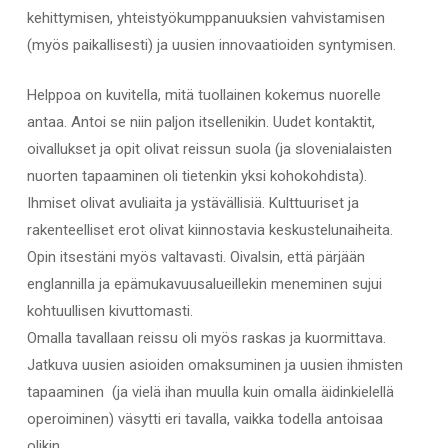
kehittymisen, yhteistyökumppanuuksien vahvistamisen
(myös paikallisesti) ja uusien innovaatioiden syntymisen.
Helppoa on kuvitella, mitä tuollainen kokemus nuorelle
antaa. Antoi se niin paljon itsellenikin. Uudet kontaktit,
oivallukset ja opit olivat reissun suola (ja slovenialaisten
nuorten tapaaminen oli tietenkin yksi kohokohdista).
Ihmiset olivat avuliaita ja ystävällisiä. Kulttuuriset ja
rakenteelliset erot olivat kiinnostavia keskustelunaiheita.
Opin itsestäni myös valtavasti. Oivalsin, että pärjään
englannilla ja epämukavuusalueillekin meneminen sujui
kohtuullisen kivuttomasti.
Omalla tavallaan reissu oli myös raskas ja kuormittava.
Jatkuva uusien asioiden omaksuminen ja uusien ihmisten
tapaaminen (ja vielä ihan muulla kuin omalla äidinkielellä
operoiminen) väsytti eri tavalla, vaikka todella antoisaa
olikin.