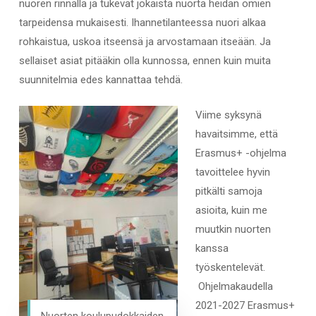
nuoren rinnalla ja tukevat jokaista nuorta heidän omien
tarpeidensa mukaisesti. Ihannetilanteessa nuori alkaa
rohkaistua, uskoa itseensä ja arvostamaan itseään. Ja
sellaiset asiat pitääkin olla kunnossa, ennen kuin muita
suunnitelmia edes kannattaa tehdä.
Viime syksynä
havaitsimme, että
Erasmus+ -ohjelma
tavoittelee hyvin
pitkälti samoja
asioita, kuin me
muutkin nuorten
kanssa
työskentelevät.
Ohjelmakaudella
2021-2027 Erasmus+
Nuorten koulupudokkaiden