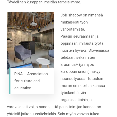
Täydellinen kumppani meidän tarpeisiimme.
Job shadow on nimensä
mukaisesti työn
varjostamista.
Pääsin seuraamaan ja
oppimaan, millaista työtä
nuorten hyväksi Sloveniassa
tehdään, sekä miten
Erasmus+ (ja myös
Euroopan unioni) näkyy
PiNA – Association
nuorisotyössä. Tutustuin
for culture and
moniin eri nuorten kanssa
education
työskenteleviin
organisaatioihin ja
varovaisesti voi jo sanoa, että parin toimijan kanssa on
yhteisiä jatkosuunnitelmiakin. Sain myös vahvaa tukea