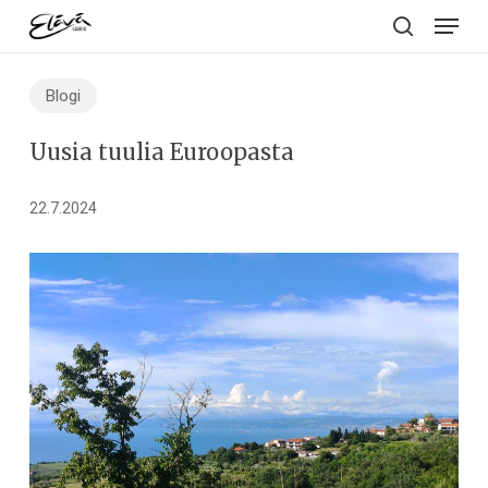
Menu
Skip
to
search
main
Blogi
content
Uusia tuulia Euroopasta
22.7.2024