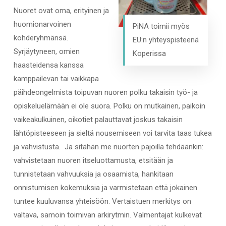
Nuoret ovat oma, erityinen ja
huomionarvoinen
PiNA toimii myös
kohderyhmänsä.
EU:n yhteyspisteenä
Syrjäytyneen, omien
Koperissa
haasteidensa kanssa
kamppailevan tai vaikkapa
päihdeongelmista toipuvan nuoren polku takaisin työ- ja
opiskeluelämään ei ole suora. Polku on mutkainen, paikoin
vaikeakulkuinen, oikotiet palauttavat joskus takaisin
lähtöpisteeseen ja sieltä nousemiseen voi tarvita taas tukea
ja vahvistusta. Ja sitähän me nuorten pajoilla tehdäänkin:
vahvistetaan nuoren itseluottamusta, etsitään ja
tunnistetaan vahvuuksia ja osaamista, hankitaan
onnistumisen kokemuksia ja varmistetaan että jokainen
tuntee kuuluvansa yhteisöön. Vertaistuen merkitys on
valtava, samoin toimivan arkirytmin. Valmentajat kulkevat