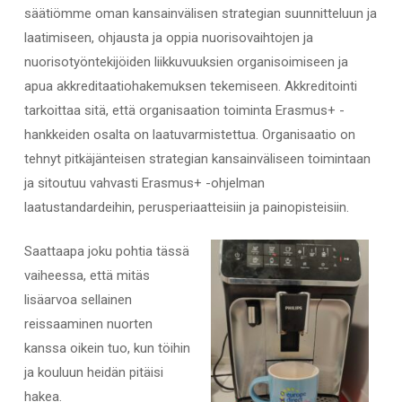
säätiömme oman kansainvälisen strategian suunnitteluun ja
laatimiseen, ohjausta ja oppia nuorisovaihtojen ja
nuorisotyöntekijöiden liikkuvuuksien organisoimiseen ja
apua akkreditaatiohakemuksen tekemiseen. Akkreditointi
tarkoittaa sitä, että organisaation toiminta Erasmus+ -
hankkeiden osalta on laatuvarmistettua. Organisaatio on
tehnyt pitkäjänteisen strategian kansainväliseen toimintaan
ja sitoutuu vahvasti Erasmus+ -ohjelman
laatustandardeihin, perusperiaatteisiin ja painopisteisiin.
Saattaapa joku pohtia tässä
vaiheessa, että mitäs
lisäarvoa sellainen
reissaaminen nuorten
kanssa oikein tuo, kun töihin
ja kouluun heidän pitäisi
hakea.