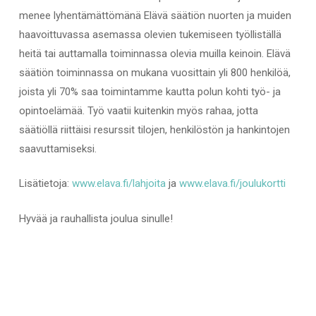
menee lyhentämättömänä Elävä säätiön nuorten ja muiden
haavoittuvassa asemassa olevien tukemiseen työlliställä
heitä tai auttamalla toiminnassa olevia muilla keinoin. Elävä
säätiön toiminnassa on mukana vuosittain yli 800 henkilöä,
joista yli 70% saa toimintamme kautta polun kohti työ- ja
opintoelämää. Työ vaatii kuitenkin myös rahaa, jotta
säätiöllä riittäisi resurssit tilojen, henkilöstön ja hankintojen
saavuttamiseksi.
Lisätietoja:
www.elava.fi/lahjoita
ja
www.elava.fi/joulukortti
Hyvää ja rauhallista joulua sinulle!