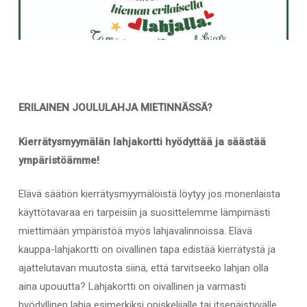
ERILAINEN JOULULAHJA MIETINNÄSSÄ?
Kierrätysmyymälän lahjakortti hyödyttää ja säästää
ympäristöämme!
Elävä säätiön kierrätysmyymälöistä löytyy jos monenlaista
käyttötavaraa eri tarpeisiin ja suosittelemme lämpimästi
miettimään ympäristöä myös lahjavalinnoissa. Elävä
kauppa-lahjakortti on oivallinen tapa edistää kierrätystä ja
ajattelutavan muutosta siinä, että tarvitseeko lahjan olla
aina upouutta? Lahjakortti on oivallinen ja varmasti
hyödyllinen lahja esimerkiksi opiskelijalle tai itsenäistyvälle