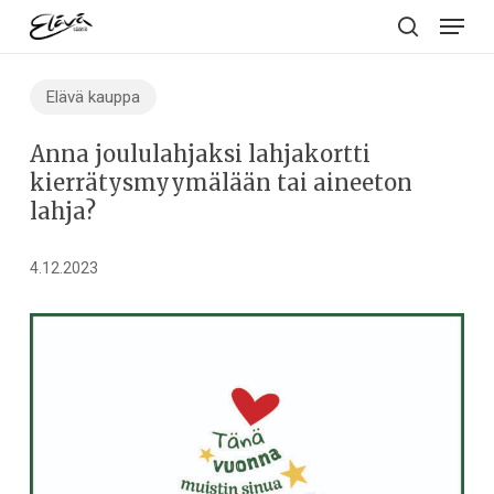
Menu
Skip
to
search
main
Elävä kauppa
content
Anna joululahjaksi lahjakortti
kierrätysmyymälään tai aineeton
lahja?
4.12.2023