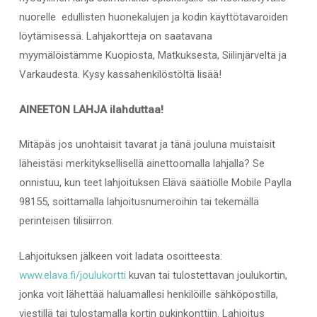
nuorelle edullisten huonekalujen ja kodin käyttötavaroiden
löytämisessä. Lahjakortteja on saatavana
myymälöistämme Kuopiosta, Matkuksesta, Siilinjärveltä ja
Varkaudesta. Kysy kassahenkilöstöltä lisää!
AINEETON LAHJA ilahduttaa!
Mitäpäs jos unohtaisit tavarat ja tänä jouluna muistaisit
läheistäsi merkityksellisellä ainettoomalla lahjalla? Se
onnistuu, kun teet lahjoituksen Elävä säätiölle Mobile Paylla
98155, soittamalla lahjoitusnumeroihin tai tekemällä
perinteisen tilisiirron.
Lahjoituksen jälkeen voit ladata osoitteesta:
www.elava.fi/joulukortti
kuvan tai tulostettavan joulukortin,
jonka voit lähettää haluamallesi henkilöille sähköpostilla,
viestillä tai tulostamalla kortin pukinkonttiin. Lahjoitus