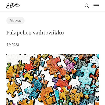
Menu
Skip
to
search
main
Matkus
content
Palapelien vaihtoviikko
4.9.2023