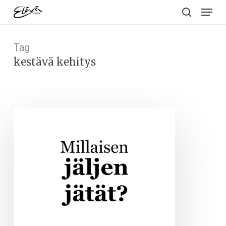
Menu
Skip
to
search
main
Tag
content
kestävä kehitys
Millaisen
jäljen
jätät?