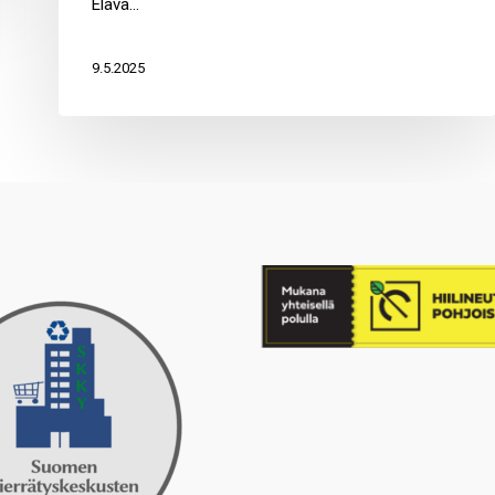
Elävä…
9.5.2025