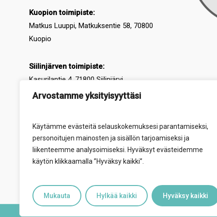
Kuopion toimipiste:
Matkus Luuppi, Matkuksentie 58, 70800
Kuopio
Siilinjärven toimipiste:
Kasurilantie 4, 71800 Siilinjärvi
Arvostamme yksityisyyttäsi
Varkauden toimipiste:
Nuorten paja,
Käärmeniementie 15B, 78200 Varkaus
Käytämme evästeitä selauskokemuksesi parantamiseksi,
personoitujen mainosten ja sisällön tarjoamiseksi ja
Suonenjoen toimipiste:
liikenteemme analysoimiseksi. Hyväksyt evästeidemme
Herralantie 1 A, 77600 Suonenjoki
käytön klikkaamalla ”Hyväksy kaikki”.
Mukauta
Hylkää kaikki
Hyväksy kaikki