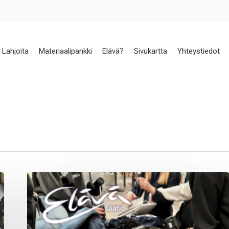
Lahjoita
Materiaalipankki
Elävä?
Sivukartta
Yhteystiedot
Elävä
kierto
–
tekemisen