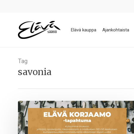
Skip
to
main
content
Elävä kauppa
Ajankohtaista
Tag
savonia
Elävä
korjaamo
-
tapahtuma