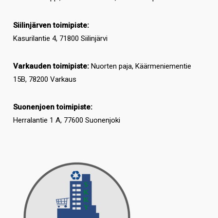
Siilinjärven toimipiste:
Kasurilantie 4, 71800 Siilinjärvi
Varkauden toimipiste:
Nuorten paja, Käärmeniementie
15B, 78200 Varkaus
Suonenjoen toimipiste:
Herralantie 1 A, 77600 Suonenjoki