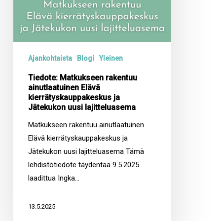
lajitteluasema
Ajankohtaista
Blogi
Yleinen
Tiedote: Matkukseen rakentuu
ainutlaatuinen Elävä
kierrätyskauppakeskus ja
Jätekukon uusi lajitteluasema
Matkukseen rakentuu ainutlaatuinen
Elävä kierrätyskauppakeskus ja
Jätekukon uusi lajitteluasema Tämä
lehdistötiedote täydentää 9.5.2025
laadittua Ingka…
13.5.2025