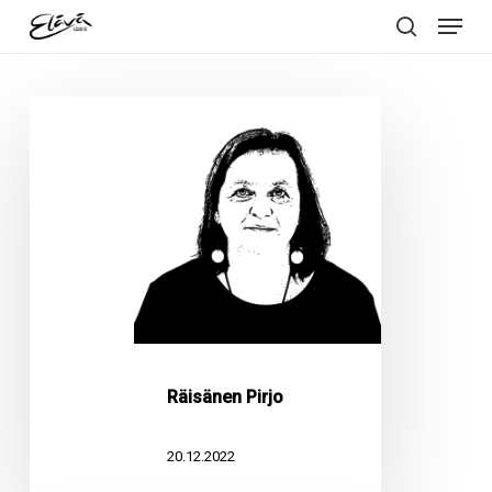
Menu
Skip
to
search
main
content
Räisänen
Pirjo
Räisänen Pirjo
20.12.2022