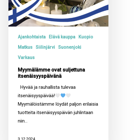
Ajankohtaista
Elävä kauppa
Kuopio
Matkus
Siilinjärvi
Suonenjoki
Varkaus
Myymälämme ovat suljettuna
itsenäisyyspäivänä
Hyvää ja rauhallista tulevaa
itsenäisyyspäivää!
Myymälöistämme löydät paljon erilaisia
tuotteita itsenäisyyspäivän juhlintaan
niin…
3.12.2024