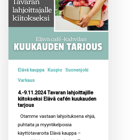
cafén
kuukauden
tarjous
Elävä kauppa
Kuopio
Suonenjoki
Varkaus
4.-9.11.2024 Tavaran lahjoittajille
kiitokseksi Elävä cafén kuukauden
tarjous
Otamme vastaan lahjoituksena ehjiä,
puhtaita ja myyntikelpoisia
käyttötavaroita Elävä kauppa –