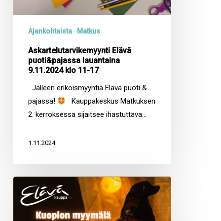
Ajankohtaista
Matkus
Askartelutarvikemyynti Elävä
puoti&pajassa lauantaina
9.11.2024 klo 11-17
Jälleen erikoismyyntiä Elävä puoti &
pajassa!
Kauppakeskus Matkuksen
2. kerroksessa sijaitsee ihastuttava…
1.11.2024
Kuopion
myymälät
ovat