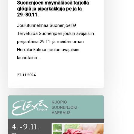
Suonenjoen myymälässä tarjolla
glögiä ja piparkakkuja pe ja la
29.-30.11.
Joulutunnelmaa Suonenjoella!
Tervetuloa Suonenjoen joulun avajaisiin
perjantaina 29.11. ja meidän oman
Herralankulman joulun avajaisiin
lauantaina…
27.11.2024
4.-9.11.2024
Tavaran
lahjoittajille
kiitokseksi
Elävä