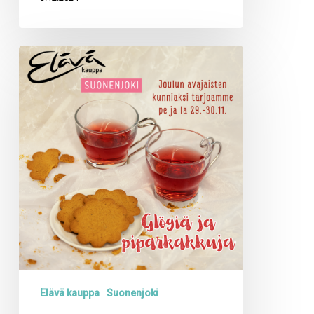
Suonenjoen
myymälässä
tarjolla
glögiä
ja
piparkakkuja
pe
ja
la
29.-30.11.
Elävä kauppa
Suonenjoki