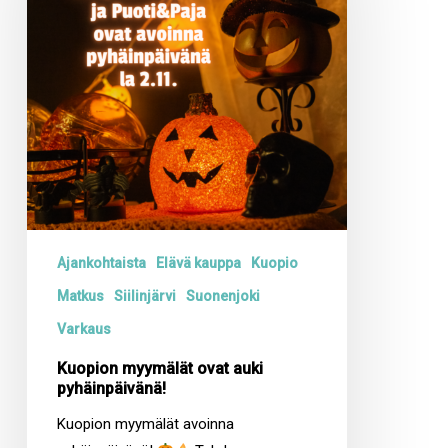
auki
pyhäinpäivänä!
Ajankohtaista
Elävä kauppa
Kuopio
Matkus
Siilinjärvi
Suonenjoki
Varkaus
Kuopion myymälät ovat auki
pyhäinpäivänä!
Kuopion myymälät avoinna