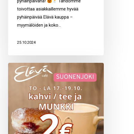
pyhäinpäivänä!
Tahdomme
toivottaa asiakkaillemme hyvää
pyhäinpäivää Elävä kauppa –
myymälöiden ja koko…
25.10.2024
Suonenjoen
Elävä
caféessa
17.-19.10.
kahvi
/
tee
ja
munkki