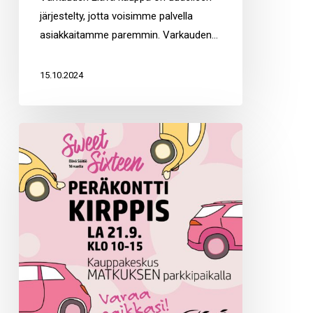
järjestelty, jotta voisimme palvella
asiakkaitamme paremmin. Varkauden…
15.10.2024
Elävä
säätiön
peräkonttikirppis
Matkuksessa
21.9.2024
klo
10-
15