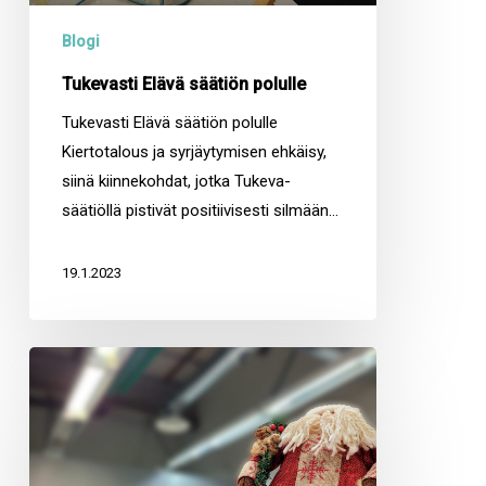
Blogi
Tukevasti Elävä säätiön polulle
Tukevasti Elävä säätiön polulle
Kiertotalous ja syrjäytymisen ehkäisy,
siinä kiinnekohdat, jotka Tukeva-
säätiöllä pistivät positiivisesti silmään…
19.1.2023
Pikkujoulut
Kuopion
väelle