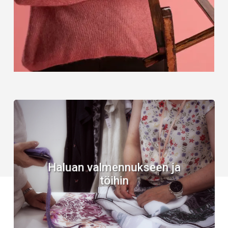
Lue
lisää
Haluan valmennukseen ja
töihin