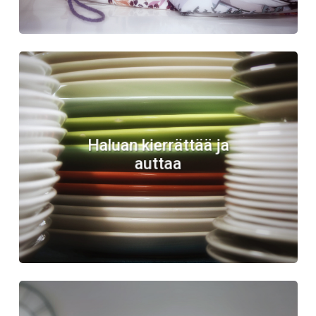
Learn
more
Haluan kierrättää ja
auttaa
Learn
more