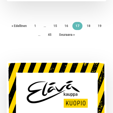
« Edellinen
1
…
15
16
17
18
19
…
45
Seuraava »
Keskiviikkona
26.2.
Kuopion
myymälässä
alkaa
remontti