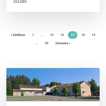
« Edellinen
1
…
15
16
17
18
19
…
50
Seuraava »
Rakennusten
purkumateriaalit
talteen
Kieppu-
hankkeen
avulla
Blogi