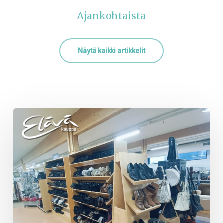
Näytä kaikki artikkelit
Varkauden
myymälässä
uudistuksia!