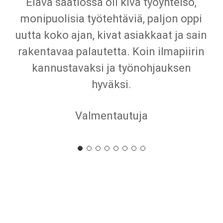
Todella paljon käytettyä käyttötavaraa.
Ystävällinen palvelu. Viekää hyvät
ihmiset teille tarpeettomiksi käyneet
tavarat, niin näin autatte nuorten
työllistymistä.
Myymäläasiakas
Slide
2
of
8
Ajankohtaista