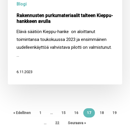
Rakennusten purkumateriaalit talteen Kieppu-
hankkeen avulla
Elävä säätiön Kieppu-hanke on aloittanut
toimintansa toukokuussa 2023 ja ensimmäinen
uudelleenkäyttöä vahvistava pilotti on valmistunut.
…
6.11.2023
« Edellinen
1
…
15
16
17
18
19
…
22
Seuraava »